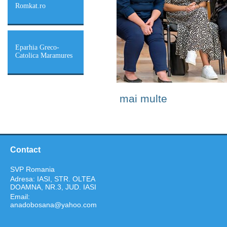
Romkat.ro
Eparhia Greco-
Catolica Maramures
mai multe
Contact
SVP Romania
Adresa: IASI, STR. OLTEA
DOAMNA, NR.3, JUD. IASI
Email:
anadobosana@yahoo.com