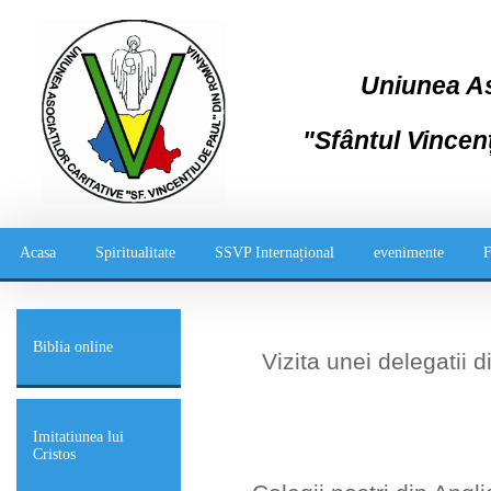
Uniunea Aso
"Sfântul Vincen
Acasa
Spiritualitate
SSVP Internațional
evenimente
F
Biblia online
Vizita unei delegatii 
Imitatiunea lui
Cristos