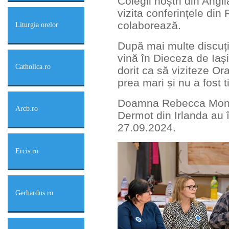
Colegii noștri din Angl
vizita conferințele din
colaborează.
Liturgia orelor
După mai multe discuți
vină în Dieceza de Iaș
Catholica.ro
dorit ca să viziteze Or
prea mari și nu a fost t
Doamna Rebecca Montg
Arcb.ro
Dermot din Irlanda au 
27.09.2024.
Ercis.ro
Gerhardus.ro